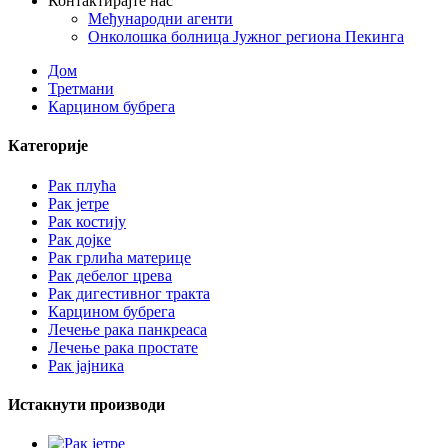
Контактирајте нас
Међународни агенти
Онколошка болница Јужног региона Пекинга
Дом
Третмани
Карцином бубрега
Категорије
Рак плућа
Рак јетре
Рак костију
Рак дојке
Рак грлића материце
Рак дебелог црева
Рак дигестивног тракта
Карцином бубрега
Лечење рака панкреаса
Лечење рака простате
Рак јајника
Истакнути производи