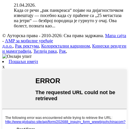
21.04.2026.
Када се речи „рак панкреаса“ појаве на дијагностичком
извештају — посебно када су праћене са „25 метастаза
на јетри“ — безброј породица је гурнуто у очај. Ова
болест, позната као...
© Ауторска права - 2010-2026: Сва права задржана.
Мапа сајта
-
AMP за мобилне уређаје
д.о.о.
,
Рак ректума
,
Колоректални карцином
,
Кинески рендген
и мамографија
,
Ћелија рака
,
Рак
,
Пошаљи имејл
x