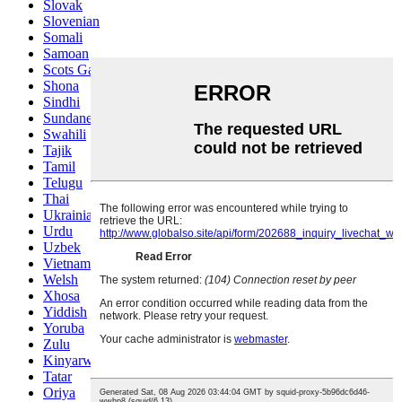
Slovak
Slovenian
Somali
Samoan
Scots Gaelic
Shona
Sindhi
Sundanese
Swahili
Tajik
Tamil
Telugu
Thai
Ukrainian
Urdu
Uzbek
Vietnamese
Welsh
Xhosa
Yiddish
Yoruba
Zulu
Kinyarwanda
Tatar
Oriya