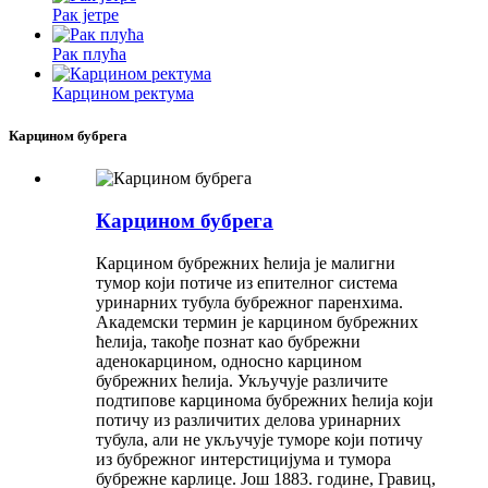
Рак јетре
Рак плућа
Карцином ректума
Карцином бубрега
Карцином бубрега
Карцином бубрежних ћелија је малигни
тумор који потиче из епителног система
уринарних тубула бубрежног паренхима.
Академски термин је карцином бубрежних
ћелија, такође познат као бубрежни
аденокарцином, односно карцином
бубрежних ћелија. Укључује различите
подтипове карцинома бубрежних ћелија који
потичу из различитих делова уринарних
тубула, али не укључује туморе који потичу
из бубрежног интерстицијума и тумора
бубрежне карлице. Још 1883. године, Гравиц,