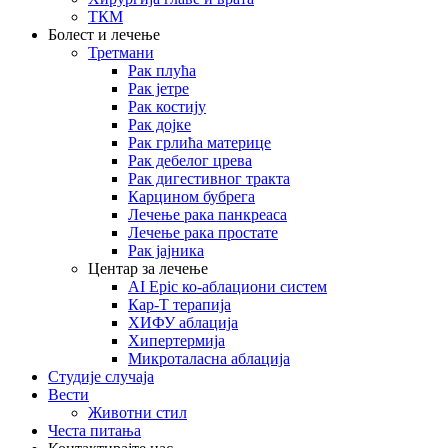
ТКМ
Болест и лечење
Третмани
Рак плућа
Рак јетре
Рак костију
Рак дојке
Рак грлића материце
Рак дебелог црева
Рак дигестивног тракта
Карцином бубрега
Лечење рака панкреаса
Лечење рака простате
Рак јајника
Центар за лечење
AI Epic ко-аблациони систем
Кар-Т терапија
ХИФУ аблација
Хипертермија
Микроталасна аблација
Студије случаја
Вести
Животни стил
Честа питања