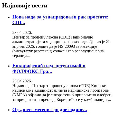
Најновије вести
Нова нада за узнапредовали рак простате:
СШ...
28.04.2026.
Центар за процену лекова (CDE) Националне
администрације за медицинске производе објавио је 21.
априла 2026. године да је HS-20093 за ињекције
(рисвутатуг резетекан) означен као револуционарна
терапија...
Енкорафениб плус цетуксимаб и
ФОЛФОКС Гра...
23.04.2026.
Недавно је Центар за процену лекова (CDE) Кинеске
националне администрације за медицинске производе
(NMPA) објавио да је енкорафениб привремено одобрен
за приоритетни преглед. Користиће се у комбинацији ...
Од „шест месеци“ до две године...