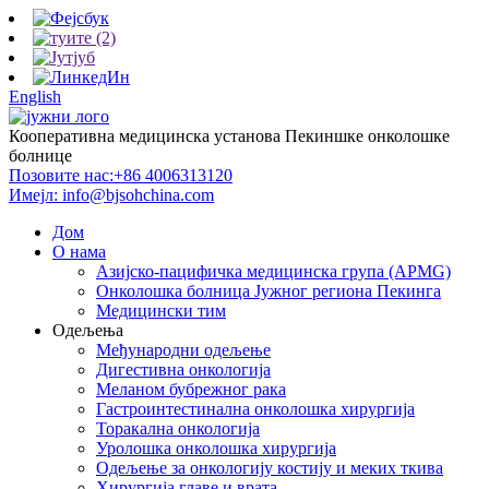
English
Кооперативна медицинска установа Пекиншке онколошке
болнице
Позовите нас:
+86 4006313120
Имејл:
info@bjsohchina.com
Дом
О нама
Азијско-пацифичка медицинска група (APMG)
Онколошка болница Јужног региона Пекинга
Медицински тим
Одељења
Међународни одељење
Дигестивна онкологија
Меланом бубрежног рака
Гастроинтестинална онколошка хирургија
Торакална онкологија
Уролошка онколошка хирургија
Одељење за онкологију костију и меких ткива
Хирургија главе и врата