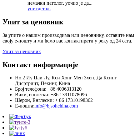
немачки патолог, уочио је да...
упит
детаљ
Упит за ценовник
За упите о нашим производима или ценовнику, оставите нам
своју е-пошту и ми ћемо вас контактирати у року од 24 сата.
Упит за ценовник
Контакт информације
Но.2 Иу Цаи Лу, Кси Хонг Мен Зхен, Да Ксинг
Дисртрицт, Пекинг, Кина
Број телефона: +86 4006313120
Вики, енглески: +86 13911078096
Шерон, Енглески: + 86 17310198362
Е-пошта:
info@bjsohchina.com